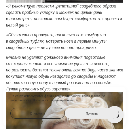
«Я рекомендую провести „репетицию“ свадебного образа —
сделать пробные укладку и макияж на целый день
и посмотреть, насколько вам будет комфортно так провести
целый день»
«Обязательно проверьте, насколько вам комфортно
в свадебных туфлях, натереть ноги в первые минуты
свадебного дня — не лучшее начало праздника.
Многие не уделяют должного внимания подготовке
со стороны жениха и всё унимание уделяется невесте,
но разносить ботинки также очень важно! Ведь часто женихи
покупают новую обувь незадолго до свадьбы и надевают
абсолютно ноую пару в первый раз именно на свадьбе.
Лучше разносить обувь заранее!»
На сайте используются файлы cookie для работы сайта и анализа
посещаемости.
Политика конфиденциальности
Отклонить
Принять