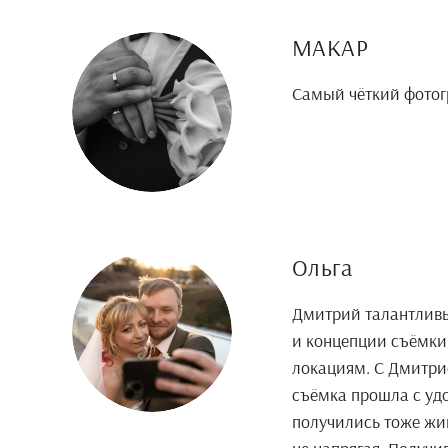
МАКАР
Самый чёткий фотог
Ольга
Дмитрий талантливы
и концепции съёмки
локациям. С Дмитрие
съёмка прошла с удо
получились тоже жи