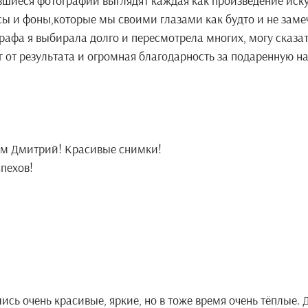
вшиеся фотографии выглядят каждая как произведение искус
ы и фоны,которые мы своими глазами как будто и не замеч
графа я выбирала долго и пересмотрела многих, могу сказа
г от результата и огромная благодарность за подаренную н
ам Дмитрий! Красивые снимки!
спехов!
сь очень красивые, яркие, но в тоже время очень тёплые.