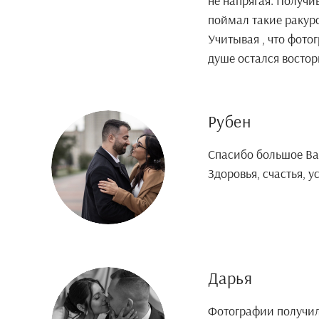
не напрягая. Получи
поймал такие ракурс
Учитывая , что фото
душе остался востор
Рубен
Спасибо большое В
Здоровья, счастья, у
Дарья
Фотографии получили