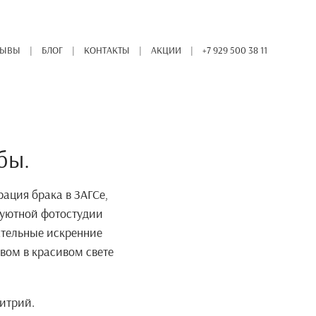
ЗЫВЫ
БЛОГ
КОНТАКТЫ
АКЦИИ
+7 929 500 38 11
бы.
рация брака в ЗАГСе,
 уютной фотостудии
ательные искренние
вом в красивом свете
итрий.