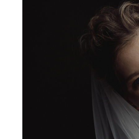
фотограф Москва Гладков Дмитрий. Фотограф
на свадьбу Москва. Свадьба фото. Сборы в
отеле. Утро невесты.