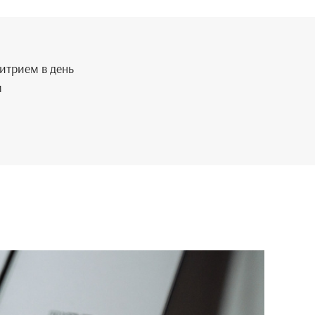
митрием в день
м