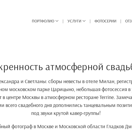
ПОРТФОЛИО
УСЛУГИ
ФОТОСЕРИИ
ОТ
кренность атмосферной свадь
ксандра и Светланы: сборы невесты в отеле Милан, регист
сном московском парке Царицыно, небольшая фотосессия в
т в центре Москвы в атмосферном ресторане Terrine. Замеч
и всего свадебного дня дополнились танцевальным позити
под звуки крутой кавер-группы!
бный фотограф в Москве и Московской области Гладков Дм